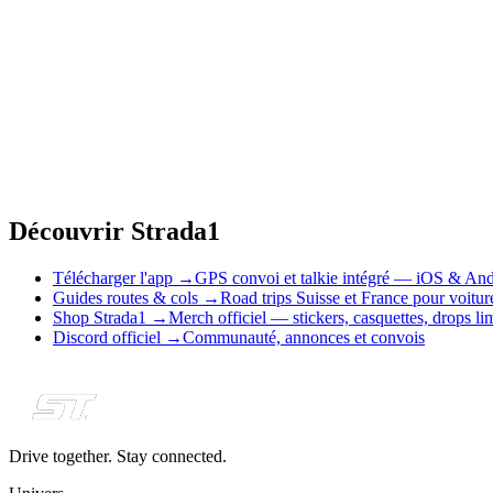
Découvrir Strada1
Télécharger l'app
→
GPS convoi et talkie intégré — iOS & And
Guides routes & cols
→
Road trips Suisse et France pour voitu
Shop Strada1
→
Merch officiel — stickers, casquettes, drops li
Discord officiel
→
Communauté, annonces et convois
Drive together. Stay connected.