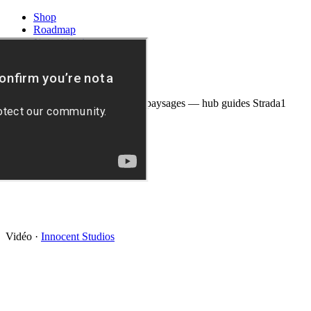
Shop
Roadmap
Notre histoire
Télécharger
News
Vidéo en arrière-plan : routes et paysages — hub guides Strada1
Vidéo
·
Innocent Studios