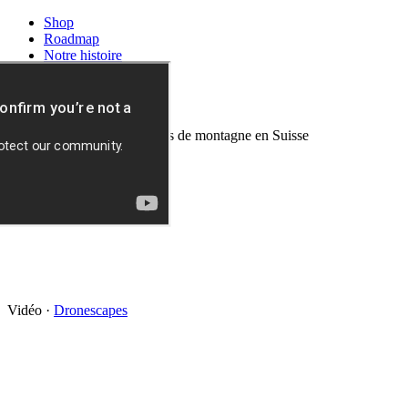
Shop
Roadmap
Notre histoire
Télécharger
News
Vidéo en arrière-plan : routes de montagne en Suisse
Vidéo
·
Dronescapes