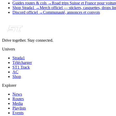
Guides routes & cols
→
Road trips Suisse et France pour voitu
Shop Strada1
→
Merch officiel — stickers, casquettes, drops li
Discord officiel
→
Communauté, annonces et convois
Drive together. Stay connected.
Univers
Strada1
Télécharger
ST1 Track
AC
Shop
Explorer
News
Routes
Media
Playlists
Events