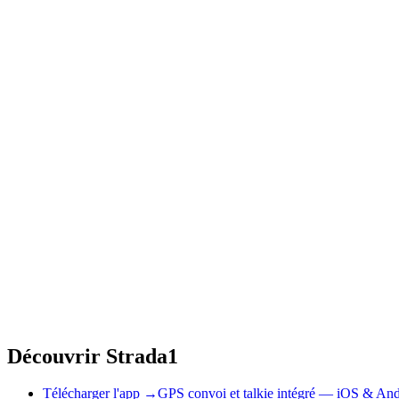
•
WhatsApp et Telegram restent utiles pour discuter, pas pour o
•
Un convoi propre repose sur un plan centralise : trace, etapes, 
•
La carte et les points utiles simplifient la logistique avant et p
•
Les evenements auto peuvent devenir des sorties collectives en
Découvrir Strada1
Télécharger l'app
→
GPS convoi et talkie intégré — iOS & And