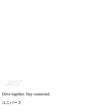
24 NOV 2025
Update
すべてお答えします。 – Strada1 FAQ
皆様のご質問にお答えします。率直に、シンプルに。この最
初のFAQでは、今後の予定、現在取り組んでいること、そし
て今後数ヶ月でStrada1に期待できることをお伝えします。
続きを読む
→
さらに表示 (9件)
購読する
Drive together. Stay connected.
ユニバース